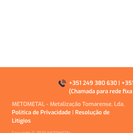
+351 249 380 630 | +351
(Chamada para rede fixa n
METOMETAL - Metalização Tomarense, Lda.
Política de Privacidade
|
Resolução de
Litígios