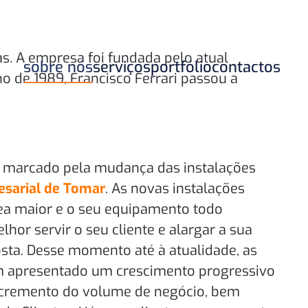
s. A empresa foi fundada pelo atual
sobre nós
serviços
portfólio
contactos
no de 1989, Francisco Ferrari passou a
u marcado pela mudança das instalações
sarial de Tomar
. As novas instalações
a maior e o seu equipamento todo
or servir o seu cliente e alargar a sua
sta. Desse momento até à atualidade, as
êm apresentado um crescimento progressivo
cremento do volume de negócio, bem