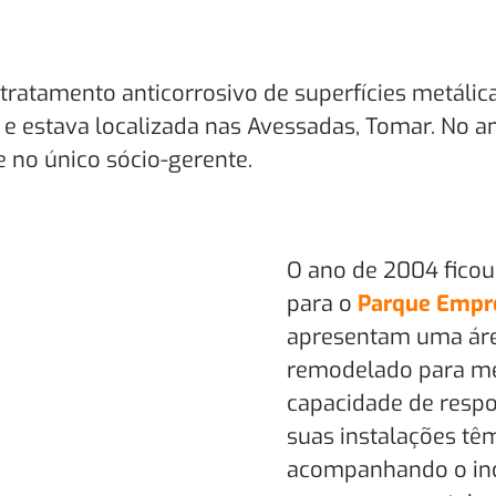
Há mais de 40 anos
ao dispor da Metalização.
ratamento anticorrosivo de superfícies metálica
, e estava localizada nas Avessadas, Tomar. No a
 no único sócio-gerente.
O ano de 2004 fico
para o
Parque Empre
apresentam uma áre
remodelado para melh
capacidade de respo
suas instalações t
acompanhando o in