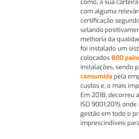
como, a sua carteir
com alguma relevânc
certificação segund
selando positivamen
melhoria da qualida
foi instalado um si
colocados
800 painé
instalações, sendo p
consumida
pela emp
custos e, o mais imp
Em 2018, decorreu a
ISO 9001:2015 onde 
gestão em todo o p
imprescindíveis par