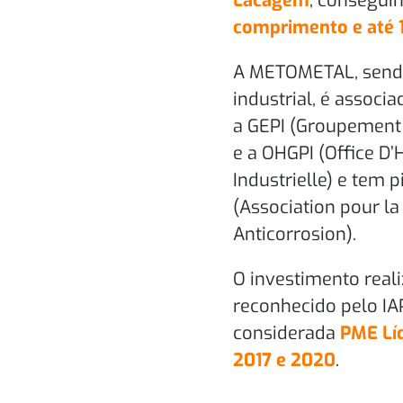
Lacagem
, consegui
comprimento e até 1
A METOMETAL, sendo
industrial, é associ
a GEPI (Groupement 
e a OHGPI (Office D
Industrielle) e tem
(Association pour la 
Anticorrosion).
O investimento real
reconhecido pelo I
considerada
PME Lí
2017 e 2020
.