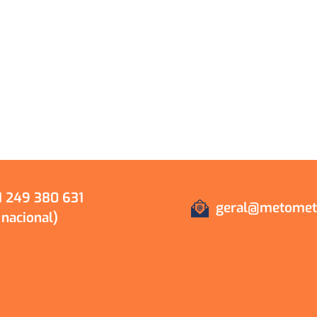
 249 380 631
geral@metometa
acional)