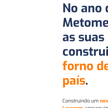
No ano 
Metome
as suas 
constru
forno d
país
.
Construindo um
nov